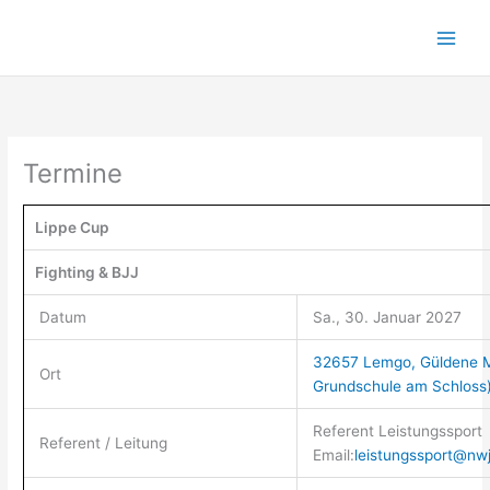
Zum
Inhalt
springen
Termine
Lippe Cup
Fighting & BJJ
Datum
Sa., 30. Januar 2027
32657 Lemgo, Güldene Mi
Ort
Grundschule am Schloss
Referent Leistungssport
Referent / Leitung
Email:
leistungssport@nwj