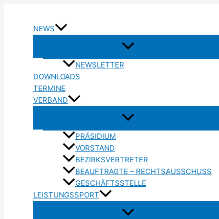
Zum
Inhalt
NEWS
springen
NEWSLETTER
DOWNLOADS
TERMINE
VERBAND
PRÄSIDIUM
VORSTAND
BEZIRKSVERTRETER
BEAUFTRAGTE – RECHTSAUSSCHUSS
GESCHÄFTSSTELLE
LEISTUNGSSPORT