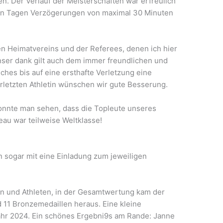
n. Der Verlauf der Meisterschaften war erfreulich
iden Tagen Verzögerungen von maximal 30 Minuten
den Heimatvereins und der Referees, denen ich hier
Unser dank gilt auch dem immer freundlichen und
es bis auf eine ersthafte Verletzung eine
rletzten Athletin wünschen wir gute Besserung.
konnte man sehen, dass die Topleute unseres
au war teilweise Weltklasse!
n sogar mit eine Einladung zum jeweiligen
en und Athleten, in der Gesamtwertung kam der
nd 11 Bronzemedaillen heraus. Eine kleine
ahr 2024. Ein schönes Ergebni9s am Rande: Janne